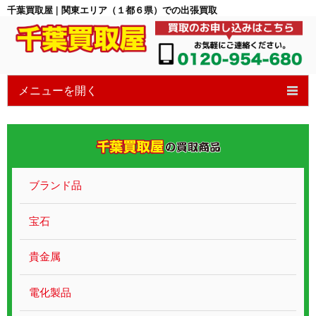
千葉買取屋 | 関東エリア（１都６県）での出張買取
メニューを開く
HOME
6つの特徴
買取の流れ
ブランド品
買取ブログ
宝石
宝石買取
貴金属
貴金属ブランド
電化製品
遺品整理