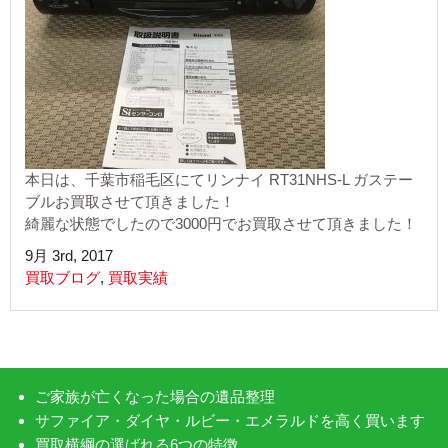
本日は、千葉市稲毛区にてリンナイ RT31NHS-L ガステー
ブルお買取させて頂きました！
綺麗な状態でしたので3000円でお買取させて頂きました！
9月 3rd, 2017
買取ブログ
,
買取実績
ご家族が亡くなった場合の遺品整理
サファイア・ダイヤ・ルビー・エメラルドを高く買います
買取横綱の選ばれる6つの特徴