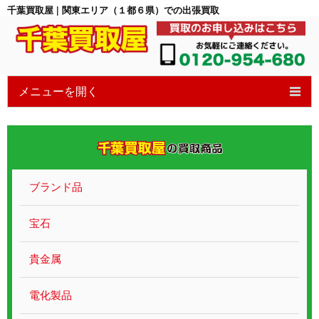
千葉買取屋 | 関東エリア（１都６県）での出張買取
メニューを開く
HOME
6つの特徴
買取の流れ
ブランド品
買取ブログ
宝石
宝石買取
貴金属
貴金属ブランド
電化製品
遺品整理