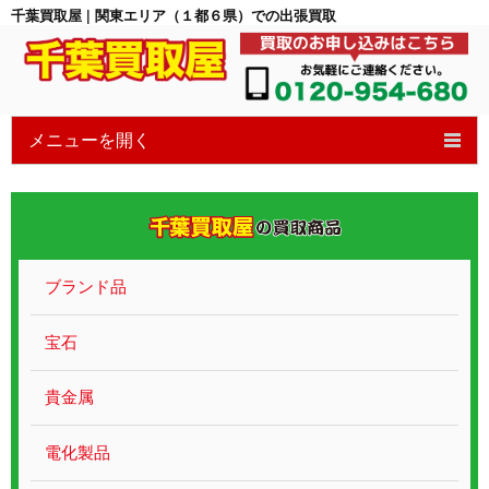
千葉買取屋 | 関東エリア（１都６県）での出張買取
メニューを開く
HOME
6つの特徴
買取の流れ
ブランド品
買取ブログ
宝石
宝石買取
貴金属
貴金属ブランド
電化製品
遺品整理