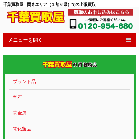
千葉買取屋 | 関東エリア（１都６県）での出張買取
メニューを開く
HOME
6つの特徴
買取の流れ
ブランド品
買取ブログ
宝石
宝石買取
貴金属
貴金属ブランド
電化製品
遺品整理