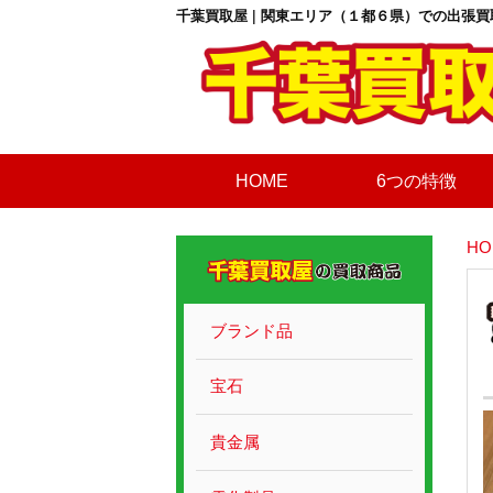
千葉買取屋 | 関東エリア（１都６県）での出張買
HOME
6つの特徴
HO
ブランド品
宝石
貴金属