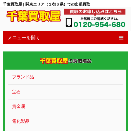
千葉買取屋 | 関東エリア（１都６県）での出張買取
メニューを開く
HOME
6つの特徴
買取の流れ
ブランド品
買取ブログ
宝石
宝石買取
貴金属
貴金属ブランド
電化製品
遺品整理