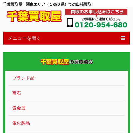
千葉買取屋 | 関東エリア（１都６県）での出張買取
メニューを開く
HOME
6つの特徴
買取の流れ
ブランド品
買取ブログ
宝石
宝石買取
貴金属
貴金属ブランド
電化製品
遺品整理