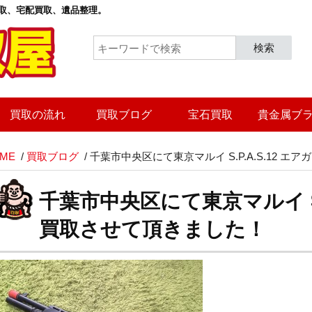
取
、宅配買取、遺品整理。
検索
買取の流れ
買取ブログ
宝石買取
貴金属ブ
ME
/
買取ブログ
/
千葉市中央区にて東京マルイ S.P.A.S.12 
千葉市中央区にて東京マルイ S.P
買取させて頂きました！