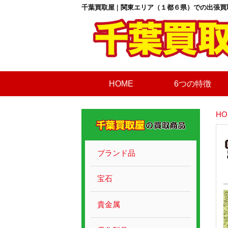
千葉買取屋 | 関東エリア（１都６県）での出張買
HOME
6つの特徴
HO
ブランド品
宝石
貴金属