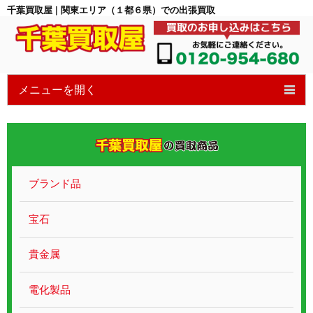
千葉買取屋 | 関東エリア（１都６県）での出張買取
メニューを開く
HOME
6つの特徴
買取の流れ
ブランド品
買取ブログ
宝石
宝石買取
貴金属
貴金属ブランド
電化製品
遺品整理