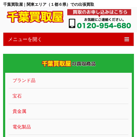
千葉買取屋 | 関東エリア（１都６県）での出張買取
メニューを開く
HOME
6つの特徴
買取の流れ
ブランド品
買取ブログ
宝石
宝石買取
貴金属
貴金属ブランド
電化製品
遺品整理