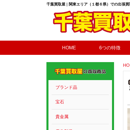
千葉買取屋 | 関東エリア（１都６県）での出張買
HOME
6つの特徴
HO
ブランド品
宝石
貴金属