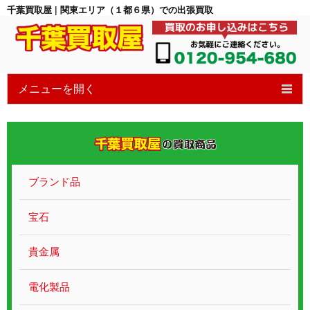
千葉買取屋 | 関東エリア（１都６県）での出張買取
メニューを開く
HOME
6つの特徴
買取の流れ
ブランド品
買取ブログ
宝石
宝石買取
貴金属
貴金属ブランド
電化製品
遺品整理