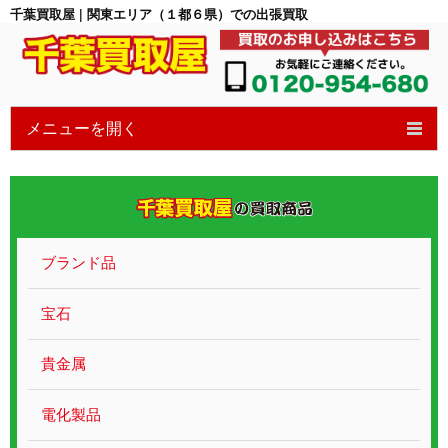
千葉買取屋 | 関東エリア（１都６県）での出張買取
メニューを開く
HOME
6つの特徴
買取の流れ
ブランド品
買取ブログ
宝石
宝石買取
貴金属
貴金属ブランド
電化製品
遺品整理