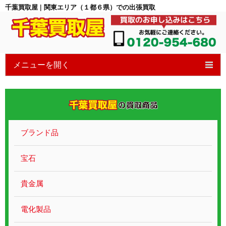
千葉買取屋 | 関東エリア（１都６県）での出張買取
メニューを開く
HOME
6つの特徴
買取の流れ
ブランド品
買取ブログ
宝石
宝石買取
貴金属
貴金属ブランド
電化製品
遺品整理