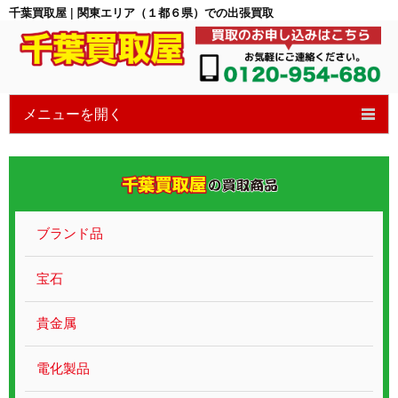
千葉買取屋 | 関東エリア（１都６県）での出張買取
メニューを開く
HOME
6つの特徴
買取の流れ
ブランド品
買取ブログ
宝石
宝石買取
貴金属
貴金属ブランド
電化製品
遺品整理