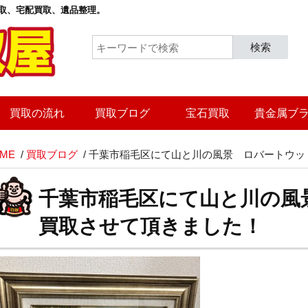
取
、宅配買取、遺品整理。
検索
買取の流れ
買取ブログ
宝石買取
貴金属ブ
ME
/
買取ブログ
/
千葉市稲毛区にて山と川の風景 ロバートウッ
千葉市稲毛区にて山と川の風
買取させて頂きました！