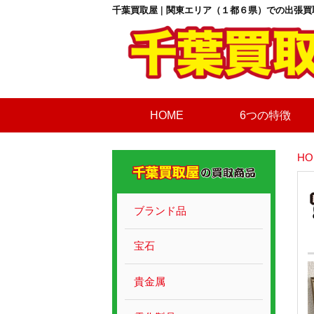
千葉買取屋 | 関東エリア（１都６県）での出張買
HOME
6つの特徴
HO
ブランド品
宝石
貴金属