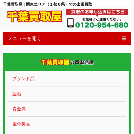
千葉買取屋 | 関東エリア（１都６県）での出張買取
メニューを開く
HOME
6つの特徴
買取の流れ
ブランド品
買取ブログ
宝石
宝石買取
貴金属
貴金属ブランド
電化製品
遺品整理